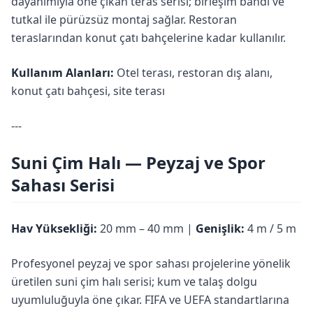
dayanımıyla öne çıkan teras serisi; birleşim bandı ve
tutkal ile pürüzsüz montaj sağlar. Restoran
teraslarından konut çatı bahçelerine kadar kullanılır.
Kullanım Alanları:
Otel terası, restoran dış alanı,
konut çatı bahçesi, site terası
---
Suni Çim Halı — Peyzaj ve Spor
Sahası Serisi
Hav Yüksekliği:
20 mm – 40 mm |
Genişlik:
4 m / 5 m
Profesyonel peyzaj ve spor sahası projelerine yönelik
üretilen suni çim halı serisi; kum ve talaş dolgu
uyumluluğuyla öne çıkar. FIFA ve UEFA standartlarına