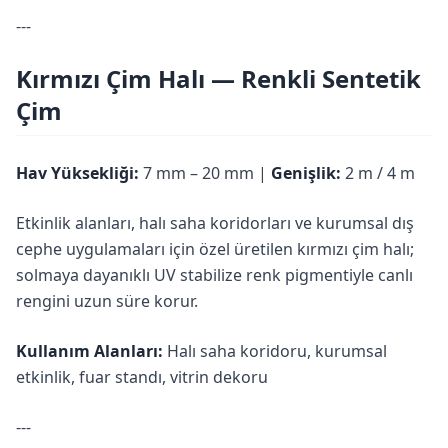
---
Kırmızı Çim Halı — Renkli Sentetik
Çim
Hav Yüksekliği:
7 mm – 20 mm |
Genişlik:
2 m / 4 m
Etkinlik alanları, halı saha koridorları ve kurumsal dış
cephe uygulamaları için özel üretilen kırmızı çim halı;
solmaya dayanıklı UV stabilize renk pigmentiyle canlı
rengini uzun süre korur.
Kullanım Alanları:
Halı saha koridoru, kurumsal
etkinlik, fuar standı, vitrin dekoru
---