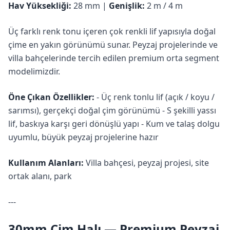
Hav Yüksekliği:
28 mm |
Genişlik:
2 m / 4 m
Üç farklı renk tonu içeren çok renkli lif yapısıyla doğal
çime en yakın görünümü sunar. Peyzaj projelerinde ve
villa bahçelerinde tercih edilen premium orta segment
modelimizdir.
Öne Çıkan Özellikler:
- Üç renk tonlu lif (açık / koyu /
sarımsı), gerçekçi doğal çim görünümü - S şekilli yassı
lif, baskıya karşı geri dönüşlü yapı - Kum ve talaş dolgu
uyumlu, büyük peyzaj projelerine hazır
Kullanım Alanları:
Villa bahçesi, peyzaj projesi, site
ortak alanı, park
---
30mm Çim Halı — Premium Peyzaj