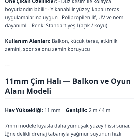
Öne Çıkan Özellikler:
- Düz kesim ile kolayca
boyutlandırılabilir - Yıkanabilir yüzey, kapalı teras
uygulamalarına uygun - Polipropilen lif, UV ve nem
dayanımlı - Renk: Standart yeşil (açık / koyu)
Kullanım Alanları:
Balkon, küçük teras, etkinlik
zemini, spor salonu zemin koruyucu
---
11mm Çim Halı — Balkon ve Oyun
Alanı Modeli
Hav Yüksekliği:
11 mm |
Genişlik:
2 m / 4 m
7mm modele kıyasla daha yumuşak yüzey hissi sunar.
İğne delikli drenaj tabanıyla yağmur suyunun hızlı