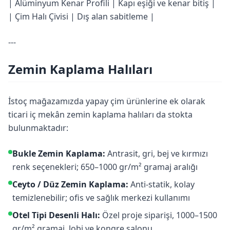
| Alüminyum Kenar Profili | Kapı eşiği ve kenar bitiş |
| Çim Halı Çivisi | Dış alan sabitleme |
---
Zemin Kaplama Halıları
İstoç mağazamızda yapay çim ürünlerine ek olarak
ticari iç mekân zemin kaplama halıları da stokta
bulunmaktadır:
Bukle Zemin Kaplama:
Antrasit, gri, bej ve kırmızı
renk seçenekleri; 650–1000 gr/m² gramaj aralığı
Ceyto / Düz Zemin Kaplama:
Anti-statik, kolay
temizlenebilir; ofis ve sağlık merkezi kullanımı
Otel Tipi Desenli Halı:
Özel proje siparişi, 1000–1500
gr/m² gramaj, lobi ve kongre salonu