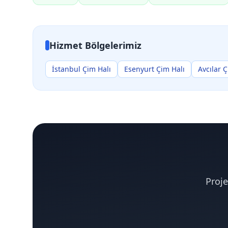
Hizmet Bölgelerimiz
İstanbul Çim Halı
Esenyurt Çim Halı
Avcılar 
Proje