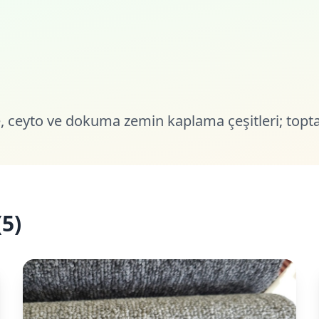
ukle, ceyto ve dokuma zemin kaplama çeşitleri; top
(
5
)