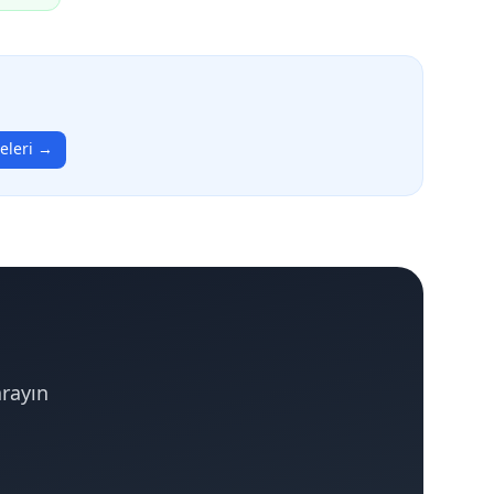
eleri →
arayın