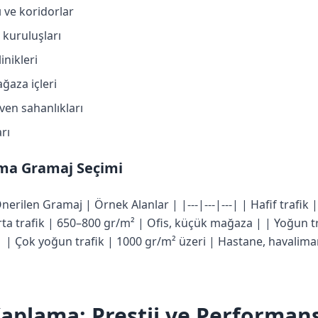
ı ve koridorlar
 kuruluşları
inikleri
ğaza içleri
ven sahanlıkları
rı
ma Gramaj Seçimi
erilen Gramaj | Örnek Alanlar | |---|---|---| | Hafif trafik
rta trafik | 650–800 gr/m² | Ofis, küçük mağaza | | Yoğun t
 | Çok yoğun trafik | 1000 gr/m² üzeri | Hastane, havaliman
aplama: Prestij ve Performans