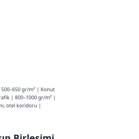
 | 500–650 gr/m² | Konut
rafik | 800–1000 gr/m² |
ı, otel koridoru |
ın Birleşimi