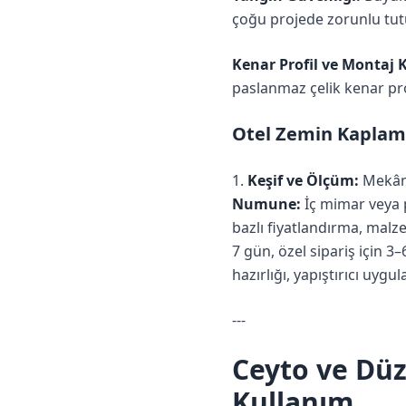
çoğu projede zorunlu tutu
Kenar Profil ve Montaj K
paslanmaz çelik kenar pr
Otel Zemin Kaplama
1.
Keşif ve Ölçüm:
Mekân 
Numune:
İç mimar veya p
bazlı fiyatlandırma, malze
7 gün, özel sipariş için 3
hazırlığı, yapıştırıcı uyg
---
Ceyto ve Düz
Kullanım