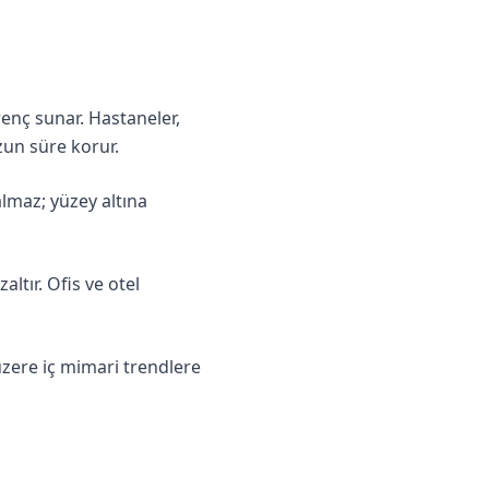
renç sunar. Hastaneler,
zun süre korur.
almaz; yüzey altına
ltır. Ofis ve otel
 üzere iç mimari trendlere