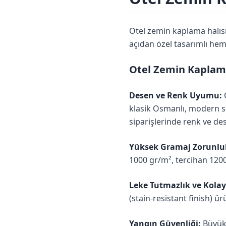
Otel zemin kaplama halısı;
açıdan özel tasarımlı he
Otel Zemin Kaplama
Desen ve Renk Uyumu:
O
klasik Osmanlı, modern so
siparişlerinde renk ve de
Yüksek Gramaj Zorunlu
1000 gr/m², tercihan 1200
Leke Tutmazlık ve Kolay
(stain-resistant finish) ü
Yangın Güvenliği:
Büyük 