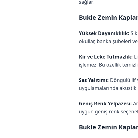
sağlar.
Bukle Zemin Kapla
Yüksek Dayanıklılık:
Sık
okullar, banka şubeleri v
Kir ve Leke Tutmazlık:
Li
işlemez. Bu özellik temizl
Ses Yalıtımı:
Döngülü lif 
uygulamalarında akustik k
Geniş Renk Yelpazesi:
An
uygun geniş renk seçenekl
Bukle Zemin Kaplam