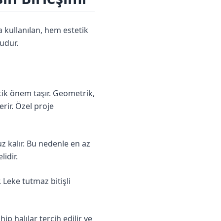
a kullanılan, hem estetik
udur.
tik önem taşır. Geometrik,
rir. Özel proje
z kalır. Bu nedenle en az
idir.
 Leke tutmaz bitişli
p halılar tercih edilir ve