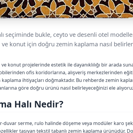
 seçiminde bukle, ceyto ve desenli otel modeller
is ve konut için doğru zemin kaplama nasıl belirle
 ve konut projelerinde estetik ile dayanıklılığı bir arada su
 lobilerinden ofis koridorlarına, alışveriş merkezlerinden eğ
 kaplama ihtiyaçları doğmaktadır. Bu rehberde zemin kaplam
lanlarına göre doğru ürünü nasıl belirleyeceğinizi ele alıyoru
ma Halı Nedir?
ar-duvar serme, rulo halinde döşeme veya modüler karo şe
ellikler taşıyan tekstil tabanlı zemin kaplama ürünüdür. Doğa