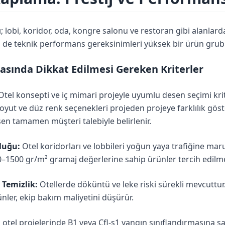
 lobi, koridor, oda, kongre salonu ve restoran gibi alanlard
m de teknik performans gereksinimleri yüksek bir ürün grub
sında Dikkat Edilmesi Gereken Kriterler
tel konsepti ve iç mimari projeyle uyumlu desen seçimi kri
yut ve düz renk seçenekleri projeden projeye farklılık göste
sen tamamen müşteri talebiyle belirlenir.
luğu:
Otel koridorları ve lobbileri yoğun yaya trafiğine maru
–1500 gr/m² gramaj değerlerine sahip ürünler tercih edilmel
 Temizlik:
Otellerde döküntü ve leke riski sürekli mevcuttur.
rünler, ekip bakım maliyetini düşürür.
otel projelerinde B1 veya Cfl-s1 yangın sınıflandırmasına sahi