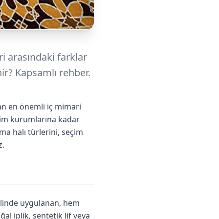
i arasındaki farklar
nir? Kapsamlı rehber.
nan en önemli iç mimari
itim kurumlarına kadar
a halı türlerini, seçim
z.
klinde uygulanan, hem
l iplik, sentetik lif veya