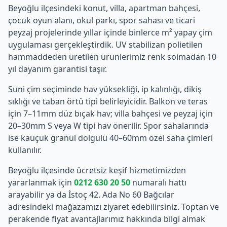
Beyoğlu
ilçesindeki konut, villa, apartman bahçesi,
çocuk oyun alanı, okul parkı, spor sahası ve ticari
peyzaj projelerinde yıllar içinde binlerce m² yapay çim
uygulaması gerçekleştirdik. UV stabilizan polietilen
hammaddeden üretilen ürünlerimiz renk solmadan 10
yıl dayanım garantisi taşır.
Suni çim seçiminde hav yüksekliği, ip kalınlığı, dikiş
sıklığı ve taban örtü tipi belirleyicidir. Balkon ve teras
için 7–11mm düz bıçak hav; villa bahçesi ve peyzaj için
20–30mm S veya W tipi hav önerilir. Spor sahalarında
ise kauçuk granül dolgulu 40–60mm özel saha çimleri
kullanılır.
Beyoğlu
ilçesinde ücretsiz keşif hizmetimizden
yararlanmak için
0212 630 20 50
numaralı hattı
arayabilir ya da İstoç 42. Ada No 60 Bağcılar
adresindeki mağazamızı ziyaret edebilirsiniz. Toptan ve
perakende fiyat avantajlarımız hakkında bilgi almak