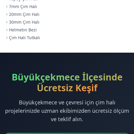
7mm Çim Halı
20mm Çim Halı
30mm Çim Halı
Helmetin Bezi
Çim Halı Tutkalı
Büyükçekmece İlçesinde
Ücretsiz Keşif
Büyükçekmece ve çevresi için çim halı
projelerinizde uzman ekibimizden ücretsiz ölçüm
ve teklif alın.