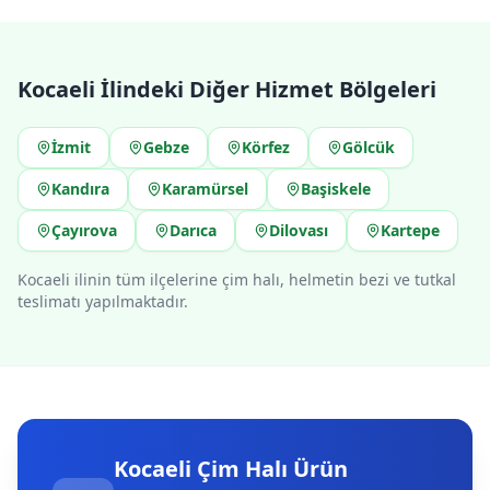
Kocaeli
İlindeki Diğer Hizmet Bölgeleri
İzmit
Gebze
Körfez
Gölcük
Kandıra
Karamürsel
Başiskele
Çayırova
Darıca
Dilovası
Kartepe
Kocaeli ilinin tüm ilçelerine çim halı, helmetin bezi ve tutkal
teslimatı yapılmaktadır.
Kocaeli Çim Halı Ürün