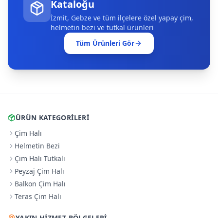
Kataloğu
İzmit, Gebze ve tüm ilçelere özel yapay çim,
helmetin bezi ve tutkal ürünleri
Tüm Ürünleri Gör
ÜRÜN KATEGORILERI
Çim Halı
Helmetin Bezi
Çim Halı Tutkalı
Peyzaj Çim Halı
Balkon Çim Halı
Teras Çim Halı
YAKIN HIZMET BÖLGELERI