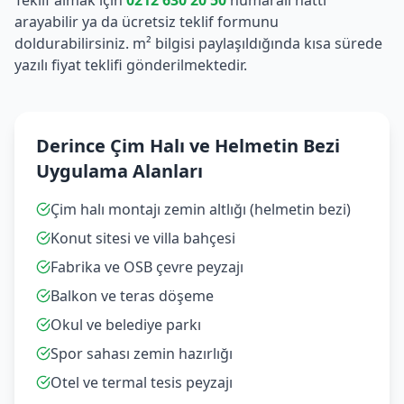
Teklif almak için
0212 630 20 50
numaralı hattı
arayabilir ya da ücretsiz teklif formunu
doldurabilirsiniz. m² bilgisi paylaşıldığında kısa sürede
yazılı fiyat teklifi gönderilmektedir.
Derince Çim Halı ve Helmetin Bezi
Uygulama Alanları
Çim halı montajı zemin altlığı (helmetin bezi)
Konut sitesi ve villa bahçesi
Fabrika ve OSB çevre peyzajı
Balkon ve teras döşeme
Okul ve belediye parkı
Spor sahası zemin hazırlığı
Otel ve termal tesis peyzajı