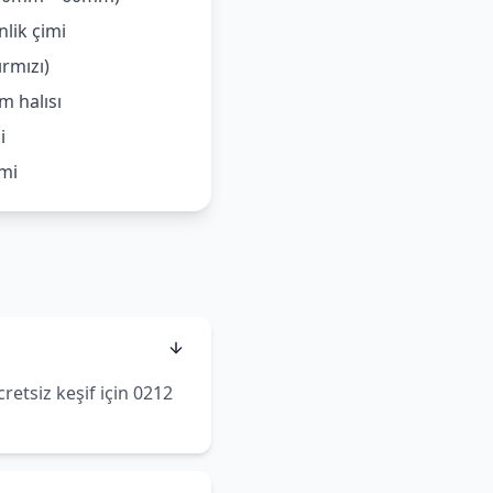
lik çimi
ırmızı)
m halısı
i
imi
etsiz keşif için 0212