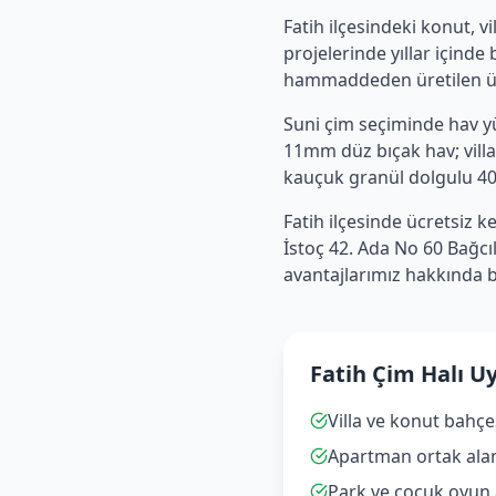
Fatih
ilçesindeki konut, vi
projelerinde yıllar içinde
hammaddeden üretilen ürü
Suni çim seçiminde hav yüks
11mm düz bıçak hav; villa
kauçuk granül dolgulu 40–
Fatih
ilçesinde ücretsiz k
İstoç 42. Ada No 60 Bağcı
avantajlarımız hakkında bi
Fatih Çim Halı U
Villa ve konut bahçe
Apartman ortak alan 
Park ve çocuk oyun 