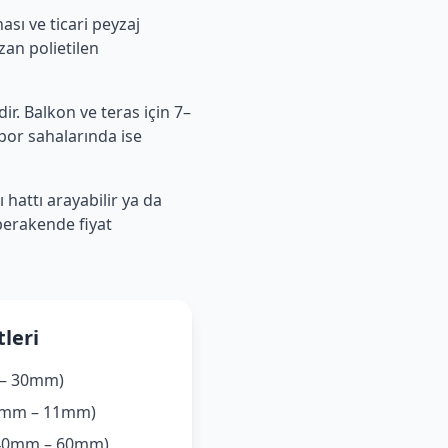
ası ve ticari peyzaj
zan polietilen
dir. Balkon ve teras için 7–
Spor sahalarında ise
hattı arayabilir ya da
perakende fiyat
tleri
 – 30mm)
(7mm – 11mm)
 (40mm – 60mm)