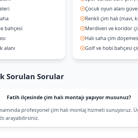
eleri
Çocuk oyun alanı güven
saha
Renkli çim halı (mavi, k
ne bahçesi
Merdiven ve koridor çi
ası
Halı saha çim döşemes
k alanı
Golf ve hobi bahçesi ç
ık Sorulan Sorular
Fatih ilçesinde çim halı montajı yapıyor musunuz?
tamamında profesyonel çim halı montaj hizmeti sunuyoruz. Ücr
ı arayabilirsiniz.