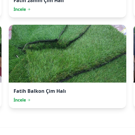
Fatih
28mm Çim Halı
İncele
Fatih
Balkon Çim Halı
İncele