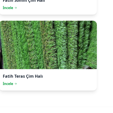
Fatih
30mm Çim Halı
İncele
Fatih
Teras Çim Halı
İncele