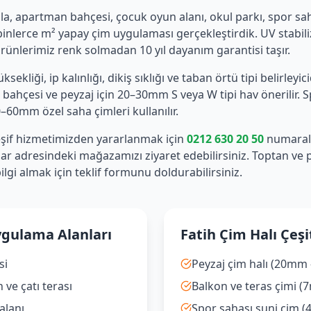
lla, apartman bahçesi, çocuk oyun alanı, okul parkı, spor sah
 binlerce m² yapay çim uygulaması gerçekleştirdik. UV stabili
nlerimiz renk solmadan 10 yıl dayanım garantisi taşır.
ekliği, ip kalınlığı, dikiş sıklığı ve taban örtü tipi belirleyici
 bahçesi ve peyzaj için 20–30mm S veya W tipi hav önerilir. 
60mm özel saha çimleri kullanılır.
eşif hizmetimizden yararlanmak için
0212 630 20 50
numaralı 
lar adresindeki mağazamızı ziyaret edebilirsiniz. Toptan ve 
lgi almak için teklif formunu doldurabilirsiniz.
ygulama Alanları
Fatih Çim Halı Çeşi
si
Peyzaj çim halı (20mm
ve çatı terası
Balkon ve teras çimi 
alanı
Spor sahası suni çim