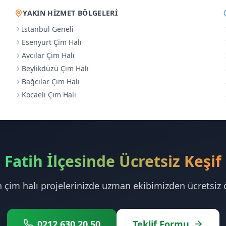
YAKIN HIZMET BÖLGELERI
İstanbul Geneli
Esenyurt Çim Halı
Avcılar Çim Halı
Beylikdüzü Çim Halı
Bağcılar Çim Halı
Kocaeli Çim Halı
Fatih İlçesinde Ücretsiz Keşif
in çim halı projelerinizde uzman ekibimizden ücretsiz ö
0212 630 20 50
Teklif Formu