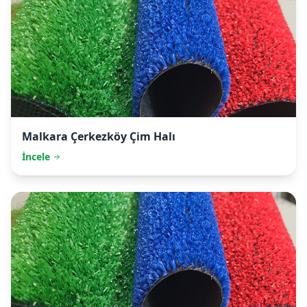
Malkara
Çerkezköy Çim Halı
İncele