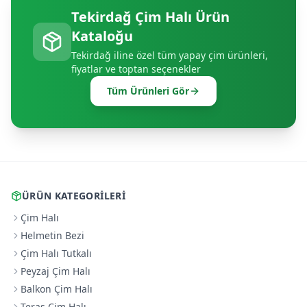
Tekirdağ
Çim Halı Ürün
Kataloğu
Tekirdağ
iline özel tüm yapay çim ürünleri,
fiyatlar ve toptan seçenekler
Tüm Ürünleri Gör
ÜRÜN KATEGORILERI
Çim Halı
Helmetin Bezi
Çim Halı Tutkalı
Peyzaj Çim Halı
Balkon Çim Halı
Teras Çim Halı