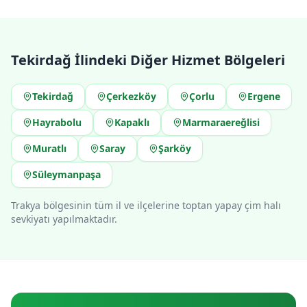
Tekirdağ
İlindeki Diğer Hizmet Bölgeleri
Tekirdağ
Çerkezköy
Çorlu
Ergene
Hayrabolu
Kapaklı
Marmaraereğlisi
Muratlı
Saray
Şarköy
Süleymanpaşa
Trakya bölgesinin tüm il ve ilçelerine toptan yapay çim halı
sevkiyatı yapılmaktadır.