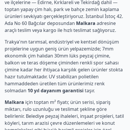
ve ilçelerine — Edirne, Kırklareli ve Tekirdağ dahil —
toptan yapay çim halı, park ve bahçe zemin kaplama
ürünleri sevkiyatı gerçekleştiriyoruz. İstanbul İstoç 42.
Ada No 60 Bağcılar deposundan
Malkara
adresine
araçlı teslim veya kargo ile hızlı teslimat sağlıyoruz.
Trakya'nın tarımsal, endüstriyel ve kentsel dönüşüm
projelerine uygun geniş ürün yelpazemizde; 7mm
ekonomik çim halıdan 30mm lüks peyzaj çimine,
balkon ve teras döşeme çiminden renkli spor sahası
çimine kadar her ihtiyaca karşılık gelen ürünler stokta
hazır tutulmaktadır. UV stabilizan polietilen
hammaddeden üretilen tüm ürünlerimiz renk
solmadan
10 yıl dayanım garantisi
taşır.
Malkara
için toptan m² fiyatı; ürün serisi, sipariş
miktarı, rulo uzunluğu ve teslimat şekline göre
belirlenir. Belediye peyzaj ihaleleri, inşaat projeleri, tatil
köyleri, tarım arazisi çevre düzenlemeleri ve konut