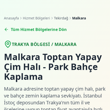
Anasayfa
Hizmet Bölgeleri
Tekirdağ
Malkara
Tüm Hizmet Bölgelerine Dön
TRAKYA BÖLGESI / MALKARA
Malkara Toptan Yapay
Çim Halı - Park Bahçe
Kaplama
Malkara adresine toptan yapay çim halı, park
ve bahçe zemin kaplama sevkiyatı. İstanbul
İstoç deposundan Trakya'nın tüm il ve
ilçelerine uygun toptan fiyat avantajıyla hızlı