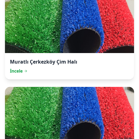
Muratlı
Çerkezköy Çim Halı
İncele