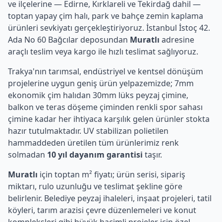
ve ilçelerine — Edirne, Kırklareli ve Tekirdağ dahil —
toptan yapay çim halı, park ve bahçe zemin kaplama
ürünleri sevkiyatı gerçekleştiriyoruz. İstanbul İstoç 42.
Ada No 60 Bağcılar deposundan
Muratlı
adresine
araçlı teslim veya kargo ile hızlı teslimat sağlıyoruz.
Trakya'nın tarımsal, endüstriyel ve kentsel dönüşüm
projelerine uygun geniş ürün yelpazemizde; 7mm
ekonomik çim halıdan 30mm lüks peyzaj çimine,
balkon ve teras döşeme çiminden renkli spor sahası
çimine kadar her ihtiyaca karşılık gelen ürünler stokta
hazır tutulmaktadır. UV stabilizan polietilen
hammaddeden üretilen tüm ürünlerimiz renk
solmadan
10 yıl dayanım garantisi
taşır.
Muratlı
için toptan m² fiyatı; ürün serisi, sipariş
miktarı, rulo uzunluğu ve teslimat şekline göre
belirlenir. Belediye peyzaj ihaleleri, inşaat projeleri, tatil
köyleri, tarım arazisi çevre düzenlemeleri ve konut