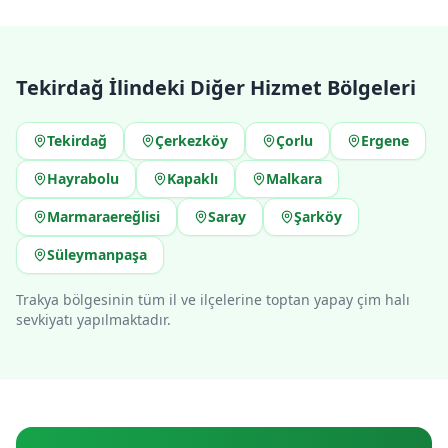
Tekirdağ
İlindeki Diğer Hizmet Bölgeleri
Tekirdağ
Çerkezköy
Çorlu
Ergene
Hayrabolu
Kapaklı
Malkara
Marmaraereğlisi
Saray
Şarköy
Süleymanpaşa
Trakya bölgesinin tüm il ve ilçelerine toptan yapay çim halı
sevkiyatı yapılmaktadır.