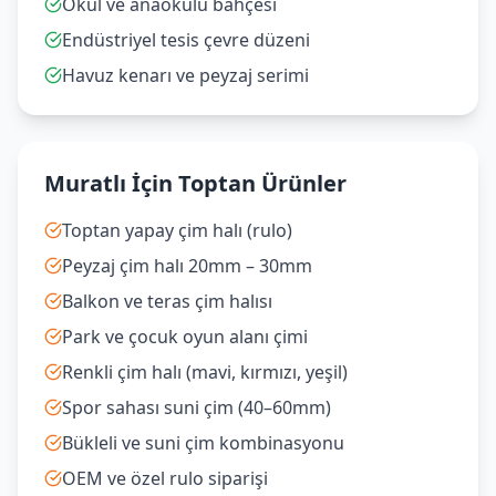
Okul ve anaokulu bahçesi
Endüstriyel tesis çevre düzeni
Havuz kenarı ve peyzaj serimi
Muratlı İçin Toptan Ürünler
Toptan yapay çim halı (rulo)
Peyzaj çim halı 20mm – 30mm
Balkon ve teras çim halısı
Park ve çocuk oyun alanı çimi
Renkli çim halı (mavi, kırmızı, yeşil)
Spor sahası suni çim (40–60mm)
Bükleli ve suni çim kombinasyonu
OEM ve özel rulo siparişi