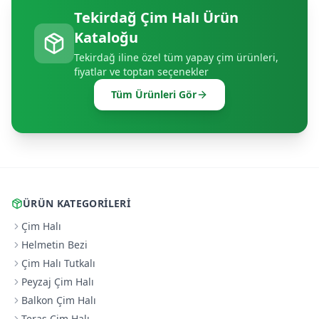
Tekirdağ
Çim Halı Ürün
Kataloğu
Tekirdağ
iline özel tüm yapay çim ürünleri,
fiyatlar ve toptan seçenekler
Tüm Ürünleri Gör
ÜRÜN KATEGORILERI
Çim Halı
Helmetin Bezi
Çim Halı Tutkalı
Peyzaj Çim Halı
Balkon Çim Halı
Teras Çim Halı