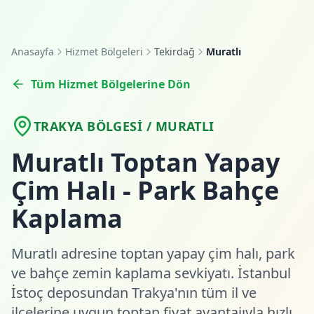
Anasayfa
Hizmet Bölgeleri
Tekirdağ
Muratlı
Tüm Hizmet Bölgelerine Dön
TRAKYA BÖLGESI / MURATLI
Muratlı Toptan Yapay
Çim Halı - Park Bahçe
Kaplama
Muratlı adresine toptan yapay çim halı, park
ve bahçe zemin kaplama sevkiyatı. İstanbul
İstoç deposundan Trakya'nın tüm il ve
ilçelerine uygun toptan fiyat avantajıyla hızlı