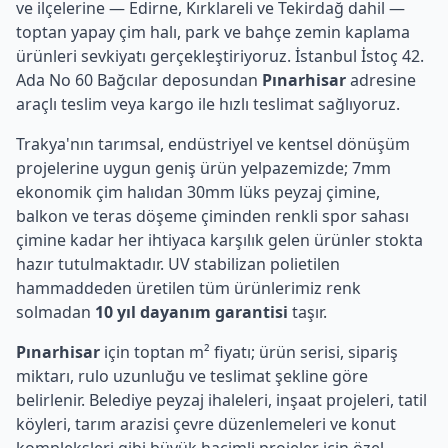
ve ilçelerine — Edirne, Kırklareli ve Tekirdağ dahil —
toptan yapay çim halı, park ve bahçe zemin kaplama
ürünleri sevkiyatı gerçekleştiriyoruz. İstanbul İstoç 42.
Ada No 60 Bağcılar deposundan
Pınarhisar
adresine
araçlı teslim veya kargo ile hızlı teslimat sağlıyoruz.
Trakya'nın tarımsal, endüstriyel ve kentsel dönüşüm
projelerine uygun geniş ürün yelpazemizde; 7mm
ekonomik çim halıdan 30mm lüks peyzaj çimine,
balkon ve teras döşeme çiminden renkli spor sahası
çimine kadar her ihtiyaca karşılık gelen ürünler stokta
hazır tutulmaktadır. UV stabilizan polietilen
hammaddeden üretilen tüm ürünlerimiz renk
solmadan
10 yıl dayanım garantisi
taşır.
Pınarhisar
için toptan m² fiyatı; ürün serisi, sipariş
miktarı, rulo uzunluğu ve teslimat şekline göre
belirlenir. Belediye peyzaj ihaleleri, inşaat projeleri, tatil
köyleri, tarım arazisi çevre düzenlemeleri ve konut