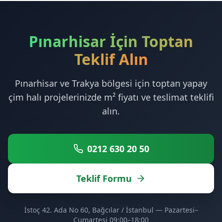
Pınarhisar İçin Toptan
Teklif Alın
Pınarhisar ve Trakya bölgesi için toptan yapay
çim halı projelerinizde m² fiyatı ve teslimat teklifi
alın.
0212 630 20 50
Teklif Formu
İstoç 42. Ada No 60, Bağcılar / İstanbul — Pazartesi–
Cumartesi 09:00–18:00