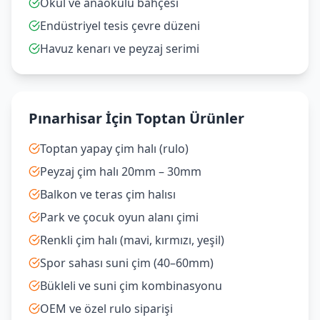
Okul ve anaokulu bahçesi
Endüstriyel tesis çevre düzeni
Havuz kenarı ve peyzaj serimi
Pınarhisar İçin Toptan Ürünler
Toptan yapay çim halı (rulo)
Peyzaj çim halı 20mm – 30mm
Balkon ve teras çim halısı
Park ve çocuk oyun alanı çimi
Renkli çim halı (mavi, kırmızı, yeşil)
Spor sahası suni çim (40–60mm)
Bükleli ve suni çim kombinasyonu
OEM ve özel rulo siparişi