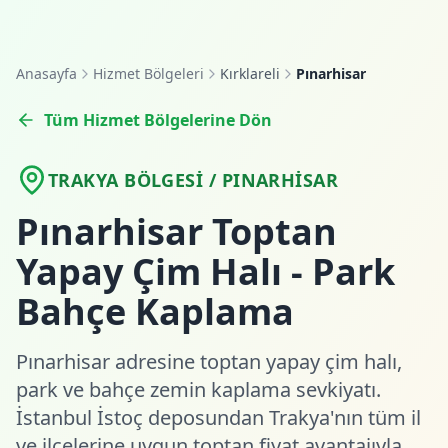
Anasayfa
Hizmet Bölgeleri
Kırklareli
Pınarhisar
Tüm Hizmet Bölgelerine Dön
TRAKYA BÖLGESI / PINARHISAR
Pınarhisar Toptan
Yapay Çim Halı - Park
Bahçe Kaplama
Pınarhisar adresine toptan yapay çim halı,
park ve bahçe zemin kaplama sevkiyatı.
İstanbul İstoç deposundan Trakya'nın tüm il
ve ilçelerine uygun toptan fiyat avantajıyla