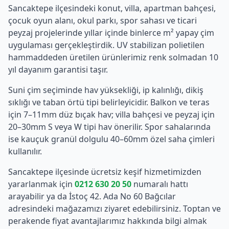
Sancaktepe
ilçesindeki konut, villa, apartman bahçesi,
çocuk oyun alanı, okul parkı, spor sahası ve ticari
peyzaj projelerinde yıllar içinde binlerce m² yapay çim
uygulaması gerçekleştirdik. UV stabilizan polietilen
hammaddeden üretilen ürünlerimiz renk solmadan 10
yıl dayanım garantisi taşır.
Suni çim seçiminde hav yüksekliği, ip kalınlığı, dikiş
sıklığı ve taban örtü tipi belirleyicidir. Balkon ve teras
için 7–11mm düz bıçak hav; villa bahçesi ve peyzaj için
20–30mm S veya W tipi hav önerilir. Spor sahalarında
ise kauçuk granül dolgulu 40–60mm özel saha çimleri
kullanılır.
Sancaktepe
ilçesinde ücretsiz keşif hizmetimizden
yararlanmak için
0212 630 20 50
numaralı hattı
arayabilir ya da İstoç 42. Ada No 60 Bağcılar
adresindeki mağazamızı ziyaret edebilirsiniz. Toptan ve
perakende fiyat avantajlarımız hakkında bilgi almak