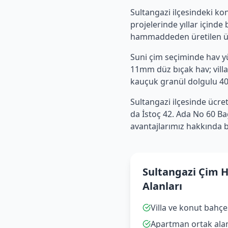
Sultangazi
ilçesindeki kon
projelerinde yıllar içinde
hammaddeden üretilen ürü
Suni çim seçiminde hav yüks
11mm düz bıçak hav; villa
kauçuk granül dolgulu 40–
Sultangazi
ilçesinde ücre
da İstoç 42. Ada No 60 Ba
avantajlarımız hakkında bi
Sultangazi Çim 
Alanları
Villa ve konut bahçe
Apartman ortak alan 