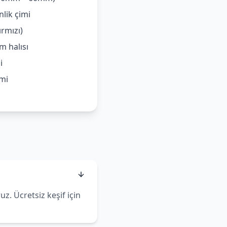
lik çimi
ırmızı)
m halısı
i
imi
?
z. Ücretsiz keşif için