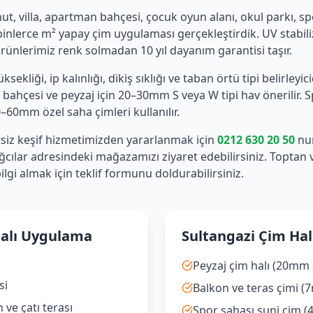
ut, villa, apartman bahçesi, çocuk oyun alanı, okul parkı, spo
 binlerce m² yapay çim uygulaması gerçekleştirdik. UV stabili
nlerimiz renk solmadan 10 yıl dayanım garantisi taşır.
ekliği, ip kalınlığı, dikiş sıklığı ve taban örtü tipi belirleyici
 bahçesi ve peyzaj için 20–30mm S veya W tipi hav önerilir. 
60mm özel saha çimleri kullanılır.
tsiz keşif hizmetimizden yararlanmak için
0212 630 20 50
num
ğcılar adresindeki mağazamızı ziyaret edebilirsiniz. Toptan 
lgi almak için teklif formunu doldurabilirsiniz.
Halı Uygulama
Sultangazi Çim Halı
Peyzaj çim halı (20mm
si
Balkon ve teras çimi 
ve çatı terası
Spor sahası suni çim