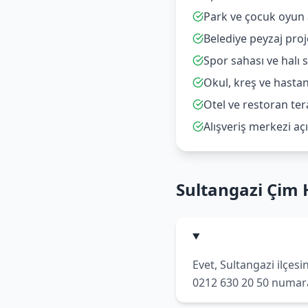
Park ve çocuk oyun 
Belediye peyzaj proj
Spor sahası ve halı 
Okul, kreş ve hasta
Otel ve restoran ter
Alışveriş merkezi açı
Sultangazi Çim H
Evet, Sultangazi ilçes
0212 630 20 50 numaralı