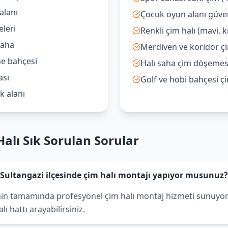
alanı
Çocuk oyun alanı güven
eleri
Renkli çim halı (mavi, k
saha
Merdiven ve koridor çi
ne bahçesi
Halı saha çim döşemes
ası
Golf ve hobi bahçesi ç
k alanı
alı Sık Sorulan Sorular
Sultangazi ilçesinde çim halı montajı yapıyor musunuz
inin tamamında profesyonel çim halı montaj hizmeti sunuyoru
 hattı arayabilirsiniz.