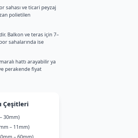
r sahası ve ticari peyzaj
zan polietilen
dir. Balkon ve teras için 7–
Spor sahalarında ise
aralı hattı arayabilir ya
ve perakende fiyat
 Çeşitleri
 – 30mm)
(7mm – 11mm)
 (40mm – 60mm)