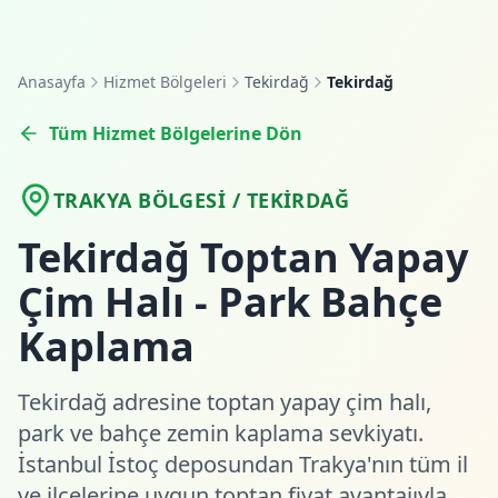
Anasayfa
Hizmet Bölgeleri
Tekirdağ
Tekirdağ
Tüm Hizmet Bölgelerine Dön
TRAKYA BÖLGESI / TEKIRDAĞ
Tekirdağ Toptan Yapay
Çim Halı - Park Bahçe
Kaplama
Tekirdağ adresine toptan yapay çim halı,
park ve bahçe zemin kaplama sevkiyatı.
İstanbul İstoç deposundan Trakya'nın tüm il
ve ilçelerine uygun toptan fiyat avantajıyla