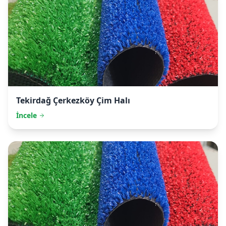
Tekirdağ
Çerkezköy Çim Halı
İncele