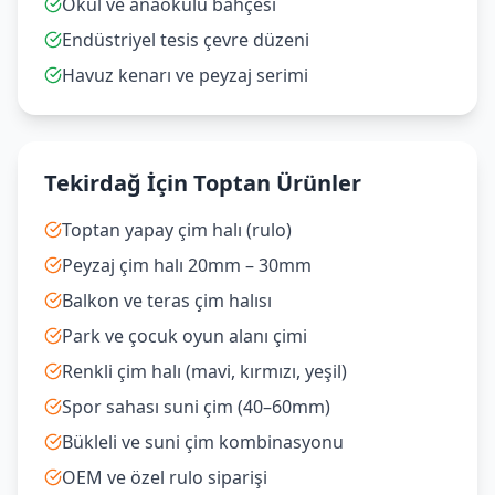
Okul ve anaokulu bahçesi
Endüstriyel tesis çevre düzeni
Havuz kenarı ve peyzaj serimi
Tekirdağ İçin Toptan Ürünler
Toptan yapay çim halı (rulo)
Peyzaj çim halı 20mm – 30mm
Balkon ve teras çim halısı
Park ve çocuk oyun alanı çimi
Renkli çim halı (mavi, kırmızı, yeşil)
Spor sahası suni çim (40–60mm)
Bükleli ve suni çim kombinasyonu
OEM ve özel rulo siparişi