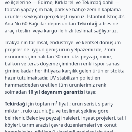
ve ilçelerine — Edirne, Kırklareli ve Tekirdağ dahil —
toptan yapay çim halı, park ve bahçe zemin kaplama
ürünleri sevkiyatı gerçekleştiriyoruz. İstanbul İstoç 42.
Ada No 60 Bağcılar deposundan
Tekirdağ
adresine
araçlı teslim veya kargo ile hızlı teslimat sağlıyoruz.
Trakya'nın tarımsal, endüstriyel ve kentsel dönüşüm
projelerine uygun geniş ürün yelpazemizde; 7mm
ekonomik çim halıdan 30mm lüks peyzaj çimine,
balkon ve teras döşeme çiminden renkli spor sahası
çimine kadar her ihtiyaca karşılık gelen ürünler stokta
hazır tutulmaktadır. UV stabilizan polietilen
hammaddeden üretilen tüm ürünlerimiz renk
solmadan
10 yıl dayanım garantisi
taşır.
Tekirdağ
için toptan m² fiyatı; ürün serisi, sipariş
miktarı, rulo uzunluğu ve teslimat şekline göre
belirlenir. Belediye peyzaj ihaleleri, inşaat projeleri, tatil
köyleri, tarım arazisi çevre düzenlemeleri ve konut