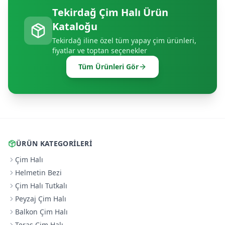
Tekirdağ
Çim Halı Ürün
Kataloğu
Tekirdağ
iline özel tüm yapay çim ürünleri,
fiyatlar ve toptan seçenekler
Tüm Ürünleri Gör
ÜRÜN KATEGORILERI
Çim Halı
Helmetin Bezi
Çim Halı Tutkalı
Peyzaj Çim Halı
Balkon Çim Halı
Teras Çim Halı