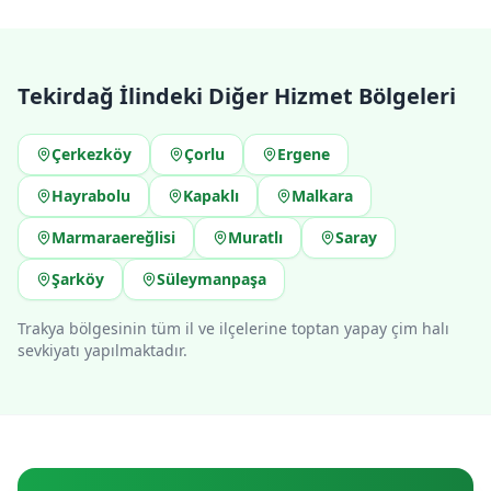
Tekirdağ
İlindeki Diğer Hizmet Bölgeleri
Çerkezköy
Çorlu
Ergene
Hayrabolu
Kapaklı
Malkara
Marmaraereğlisi
Muratlı
Saray
Şarköy
Süleymanpaşa
Trakya bölgesinin tüm il ve ilçelerine toptan yapay çim halı
sevkiyatı yapılmaktadır.