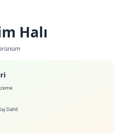
m Halı
görünüm
ri
lzeme
aj Dahil