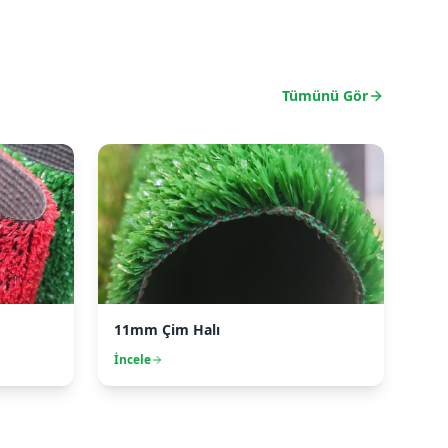
Tümünü Gör
11mm Çim Halı
İncele