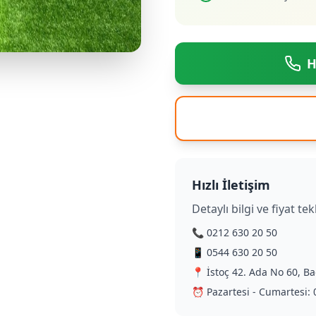
H
Hızlı İletişim
Detaylı bilgi ve fiyat tekl
📞 0212 630 20 50
📱 0544 630 20 50
📍 İstoç 42. Ada No 60, Ba
⏰ Pazartesi - Cumartesi: 0