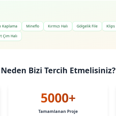
n Kaplama
Mineflo
Kırmızı Halı
Gölgelik File
Klips
t Çim Halı
Neden Bizi Tercih Etmelisiniz?
5000+
Tamamlanan Proje