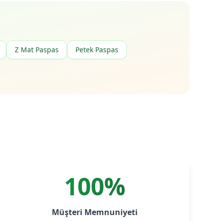
Z Mat Paspas
Petek Paspas
100%
Müşteri Memnuniyeti