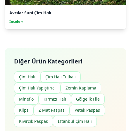
Avcılar Suni Çim Halı
İncele
Diğer Ürün Kategorileri
Çim Halı
Çim Halı Tutkalı
Çim Halı Yapıştırıcı
Zemin Kaplama
Mineflo
Kırmızı Halı
Gölgelik File
Klips
Z Mat Paspas
Petek Paspas
Kıvırcık Paspas
İstanbul Çim Halı