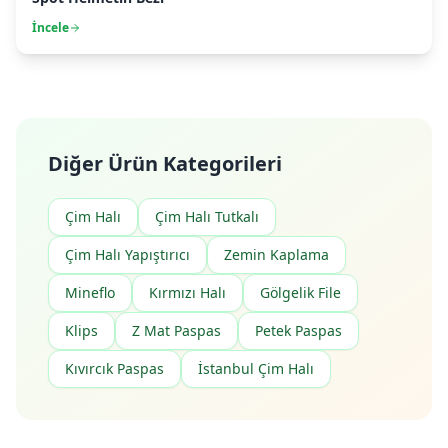
İncele
Diğer Ürün Kategorileri
Çim Halı
Çim Halı Tutkalı
Çim Halı Yapıştırıcı
Zemin Kaplama
Mineflo
Kırmızı Halı
Gölgelik File
Klips
Z Mat Paspas
Petek Paspas
Kıvırcık Paspas
İstanbul Çim Halı