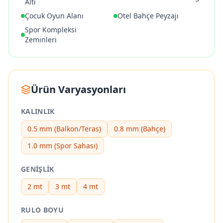
Altı
Çocuk Oyun Alanı
Otel Bahçe Peyzajı
Spor Kompleksi
Zeminleri
Ürün Varyasyonları
KALINLIK
0.5 mm (Balkon/Teras)
0.8 mm (Bahçe)
1.0 mm (Spor Sahası)
GENIŞLIK
2 mt
3 mt
4 mt
RULO BOYU