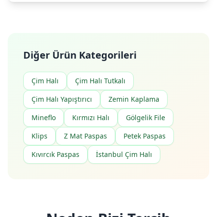
Diğer Ürün Kategorileri
Çim Halı
Çim Halı Tutkalı
Çim Halı Yapıştırıcı
Zemin Kaplama
Mineflo
Kırmızı Halı
Gölgelik File
Klips
Z Mat Paspas
Petek Paspas
Kıvırcık Paspas
İstanbul Çim Halı