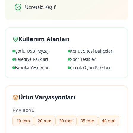
Ücretsiz Keşif
Kullanım Alanları
Çorlu OSB Peyzaj
Konut Sitesi Bahçeleri
Belediye Parkları
Spor Tesisleri
Fabrika Yeşil Alan
Çocuk Oyun Parkları
Ürün Varyasyonları
HAV BOYU
10 mm
20 mm
30 mm
35 mm
40 mm