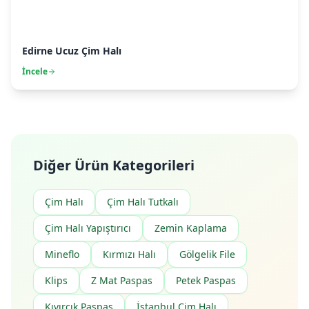
Edirne Ucuz Çim Halı
İncele
Diğer Ürün Kategorileri
Çim Halı
Çim Halı Tutkalı
Çim Halı Yapıştırıcı
Zemin Kaplama
Mineflo
Kırmızı Halı
Gölgelik File
Klips
Z Mat Paspas
Petek Paspas
Kıvırcık Paspas
İstanbul Çim Halı