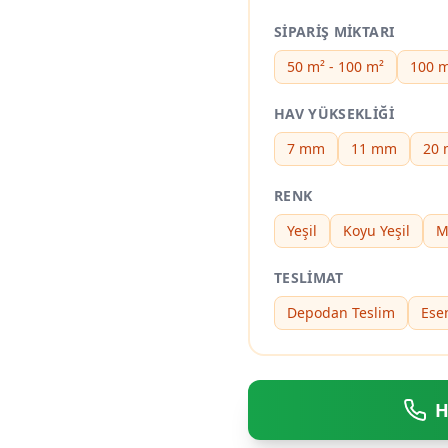
SIPARIŞ MIKTARI
50 m² - 100 m²
100 m
HAV YÜKSEKLIĞI
7 mm
11 mm
20
RENK
Yeşil
Koyu Yeşil
M
TESLIMAT
Depodan Teslim
Ese
H