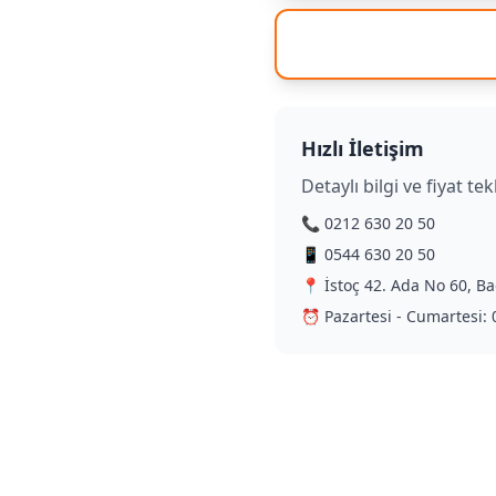
Hızlı İletişim
Detaylı bilgi ve fiyat tekl
📞 0212 630 20 50
📱 0544 630 20 50
📍 İstoç 42. Ada No 60, Ba
⏰ Pazartesi - Cumartesi: 0