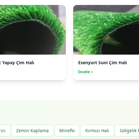
t Yapay Çim Halı
Esenyurt Suni Çim Halı
İncele
ıcı
Zemin Kaplama
Mineflo
Kırmızı Halı
Gölgelik 