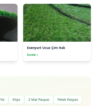
Esenyurt Ucuz Çim Halı
İncele
File
Klips
Z Mat Paspas
Petek Paspas