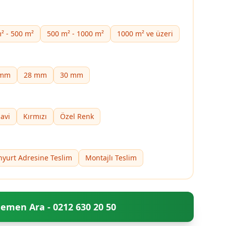
² - 500 m²
500 m² - 1000 m²
1000 m² ve üzeri
 mm
28 mm
30 mm
avi
Kırmızı
Özel Renk
nyurt Adresine Teslim
Montajlı Teslim
emen Ara - 0212 630 20 50