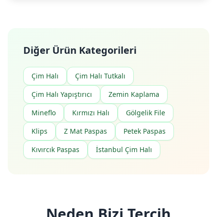
Diğer Ürün Kategorileri
Çim Halı
Çim Halı Tutkalı
Çim Halı Yapıştırıcı
Zemin Kaplama
Mineflo
Kırmızı Halı
Gölgelik File
Klips
Z Mat Paspas
Petek Paspas
Kıvırcık Paspas
İstanbul Çim Halı
Neden Bizi Tercih