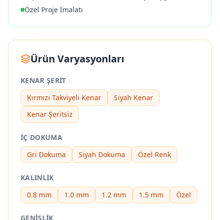
Özel Proje İmalatı
Ürün Varyasyonları
KENAR ŞERIT
Kırmızı Takviyeli Kenar
Siyah Kenar
Kenar Şeritsiz
İÇ DOKUMA
Gri Dokuma
Siyah Dokuma
Özel Renk
KALINLIK
0.8 mm
1.0 mm
1.2 mm
1.5 mm
Özel
GENIŞLIK