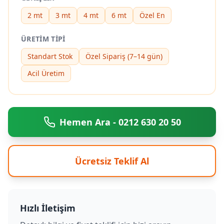
2 mt
3 mt
4 mt
6 mt
Özel En
ÜRETIM TIPI
Standart Stok
Özel Sipariş (7–14 gün)
Acil Üretim
Hemen Ara - 0212 630 20 50
Ücretsiz Teklif Al
Hızlı İletişim