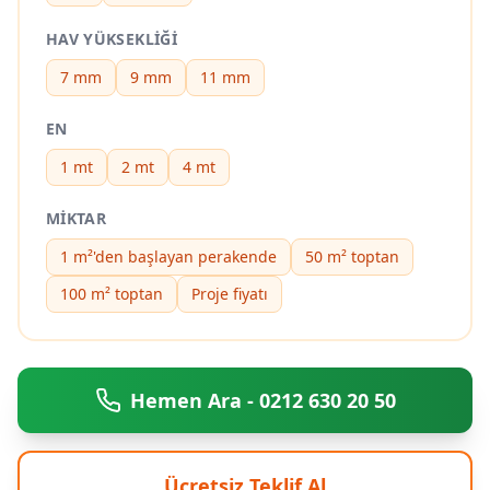
HAV YÜKSEKLIĞI
7 mm
9 mm
11 mm
EN
1 mt
2 mt
4 mt
MIKTAR
1 m²'den başlayan perakende
50 m² toptan
100 m² toptan
Proje fiyatı
Hemen Ara - 0212 630 20 50
Ücretsiz Teklif Al