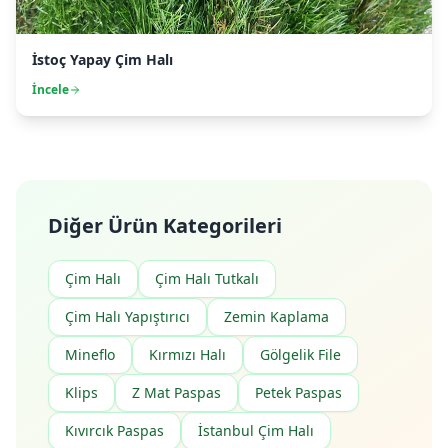
İstoç Yapay Çim Halı
İncele
Diğer Ürün Kategorileri
Çim Halı
Çim Halı Tutkalı
Çim Halı Yapıştırıcı
Zemin Kaplama
Mineflo
Kırmızı Halı
Gölgelik File
Klips
Z Mat Paspas
Petek Paspas
Kıvırcık Paspas
İstanbul Çim Halı