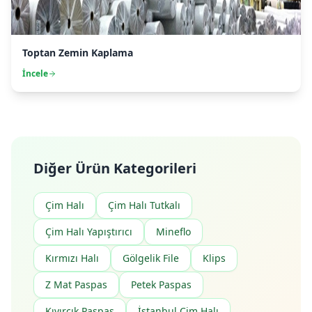
Toptan Zemin Kaplama
İncele
Diğer Ürün Kategorileri
Çim Halı
Çim Halı Tutkalı
Çim Halı Yapıştırıcı
Mineflo
Kırmızı Halı
Gölgelik File
Klips
Z Mat Paspas
Petek Paspas
Kıvırcık Paspas
İstanbul Çim Halı