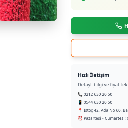
H
Hızlı İletişim
Detaylı bilgi ve fiyat tekl
📞 0212 630 20 50
📱 0544 630 20 50
📍 İstoç 42. Ada No 60, Ba
⏰ Pazartesi - Cumartesi: 0