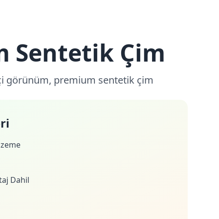
 Sentetik Çim
kçi görünüm, premium sentetik çim
ri
lzeme
aj Dahil