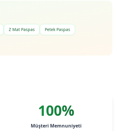
Z Mat Paspas
Petek Paspas
100%
Müşteri Memnuniyeti