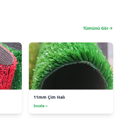
Tümünü Gör
11mm Çim Halı
İncele