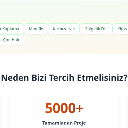
n Kaplama
Mineflo
Kırmızı Halı
Gölgelik File
Klips
t Çim Halı
Neden Bizi Tercih Etmelisiniz?
5000+
Tamamlanan Proje