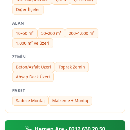
Diğer İlçeler
ALAN
10–50 m²
50–200 m²
200–1.000 m²
1.000 m² ve üzeri
ZEMIN
Beton/Asfalt Üzeri
Toprak Zemin
Ahşap Deck Üzeri
PAKET
Sadece Montaj
Malzeme + Montaj
Hemen Ara - 0212 630 20 50