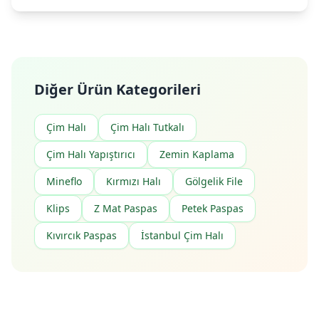
Diğer Ürün Kategorileri
Çim Halı
Çim Halı Tutkalı
Çim Halı Yapıştırıcı
Zemin Kaplama
Mineflo
Kırmızı Halı
Gölgelik File
Klips
Z Mat Paspas
Petek Paspas
Kıvırcık Paspas
İstanbul Çim Halı