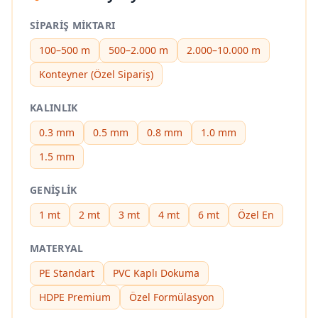
SIPARIŞ MIKTARI
100–500 m
500–2.000 m
2.000–10.000 m
Konteyner (Özel Sipariş)
KALINLIK
0.3 mm
0.5 mm
0.8 mm
1.0 mm
1.5 mm
GENIŞLIK
1 mt
2 mt
3 mt
4 mt
6 mt
Özel En
MATERYAL
PE Standart
PVC Kaplı Dokuma
HDPE Premium
Özel Formülasyon